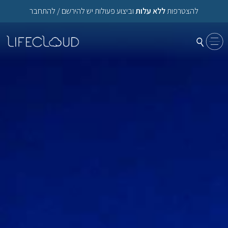
שִׂים
להצטרפות
ללא עלות
וביצוע פעולות יש להירשם / להתחבר
לֵב:
בְּאֲתָר
זֶה
מֻפְעֶלֶת
מַעֲרֶכֶת
נָגִישׁ
בִּקְלִיק
הַמְּסַיַּעַת
לִנְגִישׁוּת
הָאֲתָר.